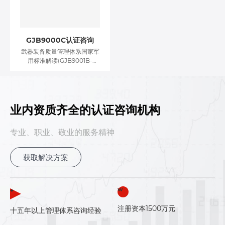
管理则成为了打造最佳企业应
急预案的必备选择。
GJB9000C认证咨询
武器装备质量管理体系国家军
用标准解读(GJB9001B-
2009)》内容简介：中华人民
共和国国家军用标准GJB
9001B-2009《质量管理体系
要求》已于2009年12月22日
发布，2010年4月1日实施。北
业内资质齐全的认证咨询机构
京军友诚信质量认证有限公司
为满足各类组织和军工审核人
专业、职业、敬业的服务精神
员的培训需求，帮助各武器装
备科研生产单位及时掌握、准
确理解，并切实、有效贯彻
获取解决方案
2009版质量管理体系国家军
用标准的内容，提高军工审核
人员的审核能力，提高认证组
织实施标准的有效性，特组织
+
W
编写《武器装备质量管理体系
国家军用标准解读
注册资本1500万元
十五年以上管理体系咨询经验
(GJB9001B-2009)》。