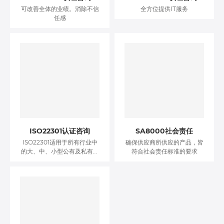
可改善全体的业绩。消除不信
全方位提供IT服务
任感
ISO22301认证咨询
SA8000社会责任
ISO22301适用于所有行业中
确保供应商所供应的产品，皆
的大、中、小型公有及私有组
符合社会责任标准的要求
织，并且特别适用于处于高风
险和高度监管环境下的行业，
例如金融业、IT通信业、制造
业等。各行各业的企业面对国
际及中国地区不断频发地自然
灾害及人为事故，其业务运作
的不确定性和风险都被大幅度
增加，而加强企业业务连续性