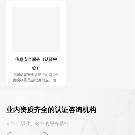
有国内一流的信息安全漏洞分
析资源和测试评估技术装备；
建有漏洞基础研究、应用软件
安全、产品安全检测、系统隐
患分析和测评装备研发等多个
专业性技术实验室；具有专门
面向党政机关、基础信息网络
和重要信息系统开展风险评估
的国家专控队伍。
信息安全服务（认证中
心）
中国信息安全认证中心是经中
央编制委员会批准成立，由国
务院信息化工作办公室、国家
认证认可监督管理委员会等八
部委授权，依据国家有关强制
性产品认证、信息安全管理的
法律法规，负责实施信息安全
业内资质齐全的认证咨询机构
认证的专门机构。中国信息安
全认证中心为国家质检总局直
专业、职业、敬业的服务精神
属事业单位。 依据国家信息安
全管理的法律法规、《认证认
可条例》及实施规则，在指定