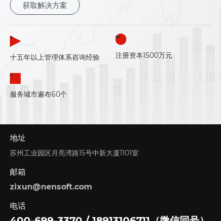
获取解决方案
的业务范围内，对信息安全产
品实施认证，并开展信息安全
有关的管理体系认证和人员培
训、技术…
+
W
注册资本1500万元
十五年以上管理体系咨询经验
+
服务城市遍布60个
地址
苏州工业园区月亮湾路15号中新大厦1101室
邮箱
zixun@nensoft.com
电话
400-699-3370 / 18913106711（微信同号）